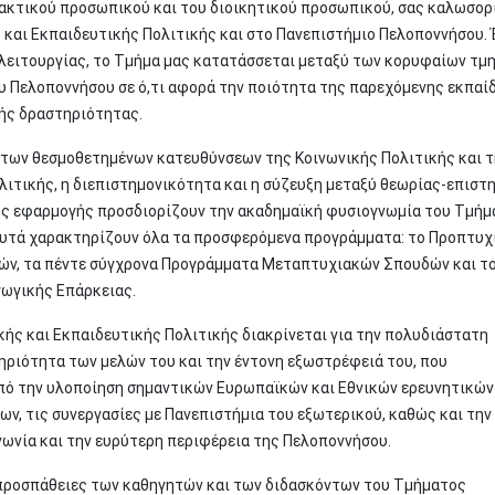
δακτικού προσωπικού και του διοικητικού προσωπικού, σας καλωσορ
 και Εκπαιδευτικής Πολιτικής και στο Πανεπιστήμιο Πελοποννήσου.
α λειτουργίας, το Τμήμα μας κατατάσσεται μεταξύ των κορυφαίων τ
υ Πελοποννήσου σε ό,τι αφορά την ποιότητα της παρεχόμενης εκπαί
κής δραστηριότητας.
 των θεσμοθετημένων κατευθύνσεων της Κοινωνικής Πολιτικής και 
λιτικής, η διεπιστημονικότητα και η σύζευξη μεταξύ θεωρίας-επιστ
ς εφαρμογής προσδιορίζουν την ακαδημαϊκή φυσιογνωμία του Τμήμ
 αυτά χαρακτηρίζουν όλα τα προσφερόμενα προγράμματα: το Προπτυχ
ν, τα πέντε σύγχρονα Προγράμματα Μεταπτυχιακών Σπουδών και τ
ωγικής Επάρκειας.
κής και Εκπαιδευτικής Πολιτικής διακρίνεται για την πολυδιάστατη
ηριότητα των μελών του και την έντονη εξωστρέφειά του, που
πό την υλοποίηση σημαντικών Ευρωπαϊκών και Εθνικών ερευνητικών
ν, τις συνεργασίες με Πανεπιστήμια του εξωτερικού, καθώς και την
νωνία και την ευρύτερη περιφέρεια της Πελοποννήσου.
προσπάθειες των καθηγητών και των διδασκόντων του Τμήματος