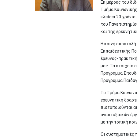
Εκ μέρους του δι
Τμήμα Κοινωνικής
κλείσει 20 χρόνι
του Πανεπιστημίο
και της ερευνητι
Η κοινή αποστολή
Εκπαιδευτικής Πο
έρευνας-πρακτική
μας. Τα στοιχεία
Πρόγραμμα Σπουδώ
Πρόγραμμα Παιδαγ
Το Τμήμα Κοινωνι
ερευνητική δραστ
πιστοποιούνται α
αναπτυξιακών έργω
με την τοπική κοι
Οι συστηματικές 