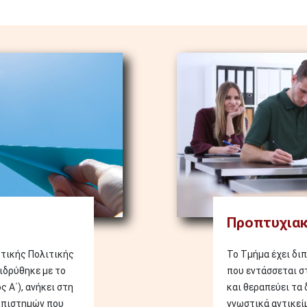
Image
Προπτυχιακ
υτικής Πολιτικής
Το Τμήμα έχει δι
ιδρύθηκε με το
που εντάσσεται σ
 Α΄), ανήκει στη
και θεραπεύει τα
Επιστημών που
γνωστικά αντικεί