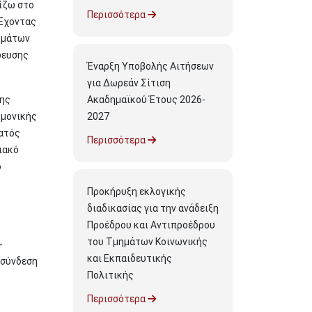
ίζω στο
Περισσότερα
 Έχοντας
μημάτων
δευσης
Έναρξη Υποβολής Αιτήσεων
για Δωρεάν Σίτιση
της
Ακαδημαϊκού Έτους 2026-
ημονικής
2027
ατός
Περισσότερα
ιακό
ο
Προκήρυξη εκλογικής
διαδικασίας για την ανάδειξη
Προέδρου και Αντιπροέδρου
του Τμημάτων Κοινωνικής
-
και Εκπαιδευτικής
 σύνδεση
Πολιτικής
Περισσότερα