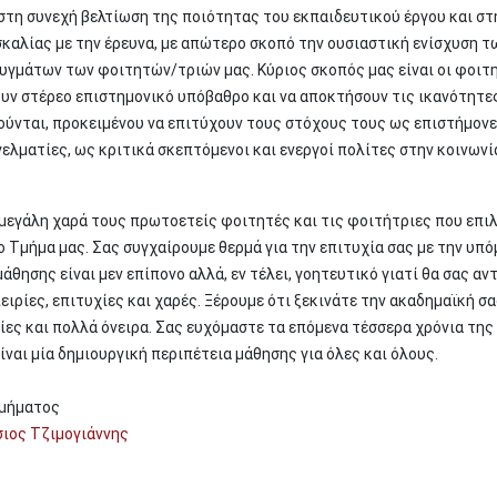
στη συνεχή βελτίωση της ποιότητας του εκπαιδευτικού έργου και στ
καλίας με την έρευνα, με απώτερο σκοπό την ουσιαστική ενίσχυση τ
υγμάτων των φοιτητών/τριών μας. Κύριος σκοπός μας είναι οι φοιτ
υν στέρεο επιστημονικό υπόβαθρο και να αποκτήσουν τις ικανότητες
ούνται, προκειμένου να επιτύχουν τους στόχους τους ως επιστήμονε
ελματίες, ως κριτικά σκεπτόμενοι και ενεργοί πολίτες στην κοινωνί
μεγάλη χαρά τους πρωτοετείς φοιτητές και τις φοιτήτριες που επι
 Τμήμα μας. Σας συγχαίρουμε θερμά για την επιτυχία σας με την υπ
μάθησης είναι μεν επίπονο αλλά, εν τέλει, γοητευτικό γιατί θα σας αν
ειρίες, επιτυχίες και χαρές. Ξέρουμε ότι ξεκινάτε την ακαδημαϊκή σ
ίες και πολλά όνειρα. Σας ευχόμαστε τα επόμενα τέσσερα χρόνια της
ίναι μία δημιουργική περιπέτεια μάθησης για όλες και όλους.
 Τμήματος
ιος Τζιμογιάννης