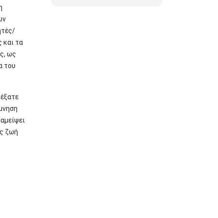
η
ων
ητές/
 και τα
ς, ως
α του
λέξατε
όμνηση
ταμείψει
ας ζωή