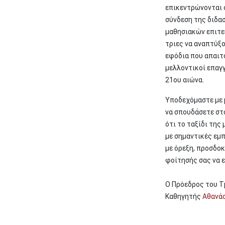
επικεντρώνονται 
σύνδεση της διδασ
μαθησιακών επιτε
τριες να αναπτύξο
εφόδια που απαιτ
μελλοντικοί επαγγ
21ου αιώνα.
Υποδεχόμαστε με 
να σπουδάσετε στο
ότι το ταξίδι της 
με σημαντικές εμπ
με όρεξη, προσδοκ
φοίτησής σας να ε
Ο Πρόεδρος του
Καθηγητής
Αθανάσ