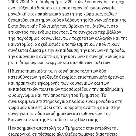
2003-2004. Στη διαδρομή των 20 ετών λειτουργίας του, έχει
αναπτύξει μία δισδιάστατηεπιστημονική φυσιογνωμία,
μοναδική στον ακαδημαϊκό χάρτη της χώρα μας, καθώς
θεραπεύει επιστημονικούς κλάδους της Κοινωνικής και της
Εκπαιδευτικής Πολιτικής που βρίσκονται, διεθνώς, στο
επίκεντρο του ενδιαφέροντος. Στο σύγχρονο περιβάλλον
της παγκόσμιας κοινωνίας, των ταχύτατων αλλαγών και της
καινοτομίας, ο σχεδιασμός αποτελεσματικών πολιτικών
συνδέεται άμεσα με την εκπαίδευση, την κοινωνική πρόοδο,
την οικονομική ανάπτυξη, την κοινωνική συνοχή, καθώς και
με τη διαμόρφωση ενεργών και υπεύθυνων πολιτών.
Η διεπιστημονικότητα, η κοινή αποστολή των δύο
κατευθύνσεων, η σύζευξη θεωρίας, επιστημονικής έρευνας
και πρακτικής εφαρμογής των κοινωνικών και των
εκπαιδευτικών πολιτικών προσδιορίζουν την ακαδημαϊκή
φυσιογνωμία και την αποστολή του Τμήματος. Το
συγκεκριμένο επιστημολογικό πλαίσιο είναι μοναδικό στη
χώρα μας και εστιάζει στην ισόρροπη ανάπτυξη και στην
συνέργεια των δύο ακαδημαϊκών κατευθύνσεων, της
Κοινωνικής και της Εκπαιδευτικής Πολιτικής.
Η ακαδημαϊκή αποστολή του Τμήματος επικεντρώνεται,
διαχρονικά, σε τέσσερις αλληλεξαρτώμενες διαστάσεις: