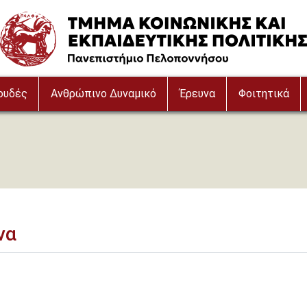
Image
ουδές
Ανθρώπινο Δυναμικό
Έρευνα
Φοιτητικά
να