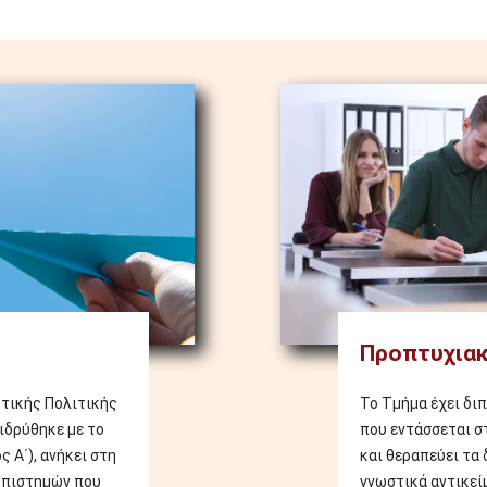
Image
Προπτυχιακ
υτικής Πολιτικής
Το Τμήμα έχει δι
ιδρύθηκε με το
που εντάσσεται σ
 Α΄), ανήκει στη
και θεραπεύει τα
Επιστημών που
γνωστικά αντικεί