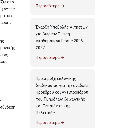
ίζω στο
Περισσότερα
 Έχοντας
μημάτων
δευσης
Έναρξη Υποβολής Αιτήσεων
για Δωρεάν Σίτιση
της
Ακαδημαϊκού Έτους 2026-
ημονικής
2027
ατός
Περισσότερα
ιακό
ο
Προκήρυξη εκλογικής
διαδικασίας για την ανάδειξη
Προέδρου και Αντιπροέδρου
του Τμημάτων Κοινωνικής
-
και Εκπαιδευτικής
 σύνδεση
Πολιτικής
Περισσότερα