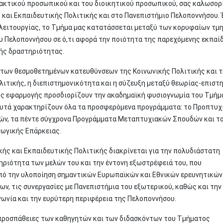
δακτικού προσωπικού και του διοικητικού προσωπικού, σας καλωσορ
 και Εκπαιδευτικής Πολιτικής και στο Πανεπιστήμιο Πελοποννήσου.
α λειτουργίας, το Τμήμα μας κατατάσσεται μεταξύ των κορυφαίων τ
υ Πελοποννήσου σε ό,τι αφορά την ποιότητα της παρεχόμενης εκπαί
κής δραστηριότητας.
 των θεσμοθετημένων κατευθύνσεων της Κοινωνικής Πολιτικής και 
λιτικής, η διεπιστημονικότητα και η σύζευξη μεταξύ θεωρίας-επιστ
ς εφαρμογής προσδιορίζουν την ακαδημαϊκή φυσιογνωμία του Τμήμ
 αυτά χαρακτηρίζουν όλα τα προσφερόμενα προγράμματα: το Προπτυχ
ν, τα πέντε σύγχρονα Προγράμματα Μεταπτυχιακών Σπουδών και τ
ωγικής Επάρκειας.
κής και Εκπαιδευτικής Πολιτικής διακρίνεται για την πολυδιάστατη
ηριότητα των μελών του και την έντονη εξωστρέφειά του, που
πό την υλοποίηση σημαντικών Ευρωπαϊκών και Εθνικών ερευνητικών
ν, τις συνεργασίες με Πανεπιστήμια του εξωτερικού, καθώς και την
νωνία και την ευρύτερη περιφέρεια της Πελοποννήσου.
προσπάθειες των καθηγητών και των διδασκόντων του Τμήματος