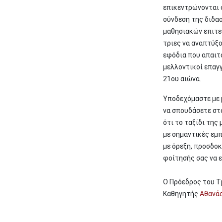
επικεντρώνονται 
σύνδεση της διδασ
μαθησιακών επιτε
τριες να αναπτύξο
εφόδια που απαιτ
μελλοντικοί επαγγ
21ου αιώνα.
Υποδεχόμαστε με 
να σπουδάσετε στο
ότι το ταξίδι της 
με σημαντικές εμπ
με όρεξη, προσδοκ
φοίτησής σας να ε
Ο Πρόεδρος του
Καθηγητής
Αθανάσ