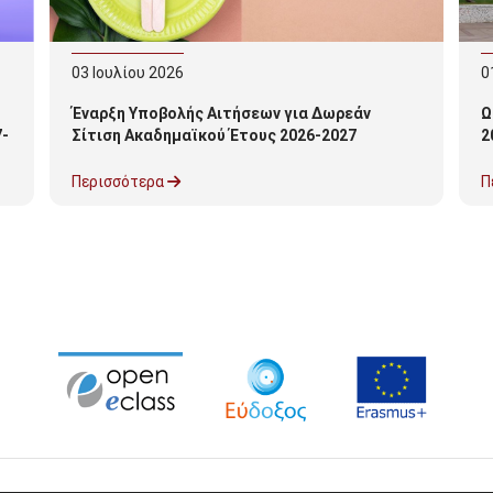
03
Ιουλίου
2026
0
Έναρξη Υποβολής Αιτήσεων για Δωρεάν
Ω
-
Σίτιση Ακαδημαϊκού Έτους 2026-2027
2
Περισσότερα
Π
28 Ιουνίου 2024
Διαδικτυακή Ημερίδα με θέμα: "Μετά την