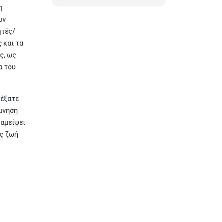
η
ων
ητές/
 και τα
ς, ως
α του
λέξατε
όμνηση
ταμείψει
ας ζωή