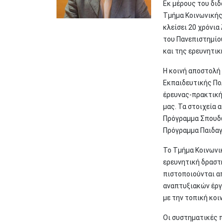
Εκ μέρους του δι
Τμήμα Κοινωνικής
κλείσει 20 χρόνι
του Πανεπιστημίο
και της ερευνητι
Η κοινή αποστολή
Εκπαιδευτικής Πο
έρευνας-πρακτική
μας. Τα στοιχεία
Πρόγραμμα Σπουδώ
Πρόγραμμα Παιδαγ
Το Τμήμα Κοινωνι
ερευνητική δραστ
πιστοποιούνται α
αναπτυξιακών έργω
με την τοπική κοι
Οι συστηματικές 