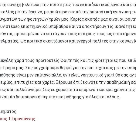
στη συνεχή βελτίωση της ποιότητας του εκπαιδευτικού έργου και στ
καλίας με την έρευνα, με απώτερο σκοπό την ουσιαστική ενίσχυση τ
υγμάτων των φοιτητών/τριών μας. Κύριος σκοπός μας είναι οι φοιτ
υν στέρεο επιστημονικό υπόβαθρο και να αποκτήσουν τις ικανότητες
ούνται, προκειμένου να επιτύχουν τους στόχους τους ως επιστήμονε
ελματίες, ως κριτικά σκεπτόμενοι και ενεργοί πολίτες στην κοινωνί
μεγάλη χαρά τους πρωτοετείς φοιτητές και τις φοιτήτριες που επι
 Τμήμα μας. Σας συγχαίρουμε θερμά για την επιτυχία σας με την υπ
μάθησης είναι μεν επίπονο αλλά, εν τέλει, γοητευτικό γιατί θα σας αν
ειρίες, επιτυχίες και χαρές. Ξέρουμε ότι ξεκινάτε την ακαδημαϊκή σ
ίες και πολλά όνειρα. Σας ευχόμαστε τα επόμενα τέσσερα χρόνια της
ίναι μία δημιουργική περιπέτεια μάθησης για όλες και όλους.
 Τμήματος
ιος Τζιμογιάννης