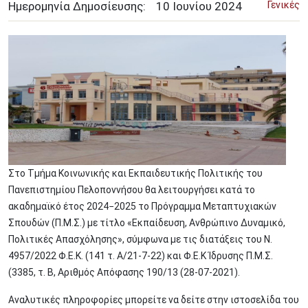
Ημερομηνία Δημοσίευσης:
10
Ιουνίου
2024
Γενικές
Image
Στο Τμήμα Κοινωνικής και Εκπαιδευτικής Πολιτικής του
Πανεπιστημίου Πελοποννήσου θα λειτουργήσει κατά το
ακαδημαϊκό έτος 2024−2025 το Πρόγραμμα Μεταπτυχιακών
Σπουδών (Π.Μ.Σ.) με τίτλο «Εκπαίδευση, Ανθρώπινο Δυναμικό,
Πολιτικές Απασχόλησης», σύμφωνα με τις διατάξεις του Ν.
4957/2022 Φ.Ε.Κ. (141 τ. Α/21-7-22) και Φ.Ε.Κ Ίδρυσης Π.Μ.Σ.
(3385, τ. Β, Αριθμός Απόφασης 190/13 (28-07-2021).
Αναλυτικές πληροφορίες μπορείτε να δείτε στην ιστοσελίδα του